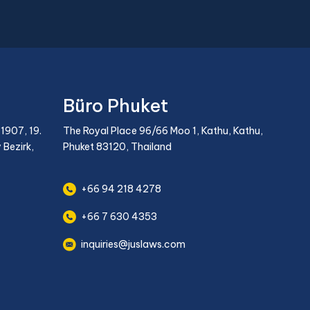
Büro Phuket
1907, 19.
The Royal Place 96/66 Moo 1, Kathu, Kathu,
 Bezirk,
Phuket 83120, Thailand
+66 94 218 4278
+66 7 630 4353
inquiries@juslaws.com