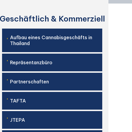
Geschäftlich & Kommerziell
Aufbau eines Cannabisgeschäfts in
'
Thailand
'
Repräsentanzbüro
'
Partnerschaften
'
TAFTA
'
JTEPA