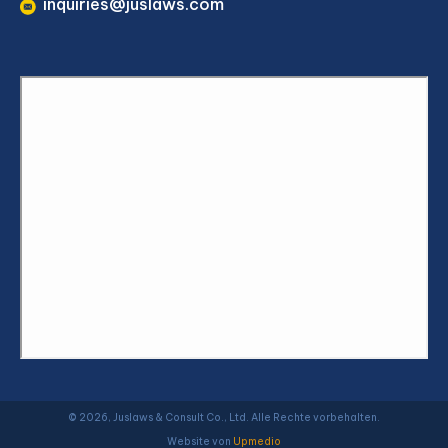
inquiries@juslaws.com
© 2026, Juslaws & Consult Co., Ltd. Alle Rechte vorbehalten.
Website von
Upmedio