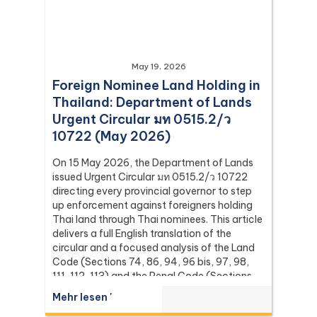
May 19, 2026
Foreign Nominee Land Holding in
Thailand: Department of Lands
Urgent Circular มท 0515.2/ว
10722 (May 2026)
On 15 May 2026, the Department of Lands
issued Urgent Circular มท 0515.2/ว 10722
directing every provincial governor to step
up enforcement against foreigners holding
Thai land through Thai nominees. This article
delivers a full English translation of the
circular and a focused analysis of the Land
Code (Sections 74, 86, 94, 96 bis, 97, 98,
111, 112, 113) and the Penal Code (Sections
137 and 267) it relies on, with the leading
Mehr lesen '
Supreme Court (Dika) authorities including