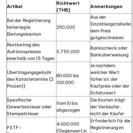
Richtwert
Artikel
Anmerkungen
(THB)
Aus der
Bei der Registrierung
Einzahlungstabelle;
hinterlegte
250,000
dem Preis
Bietungskaution
gutgeschrieben
Restbetrag des
Bankscheck oder
Auktionspreises
3,750,000
Banküberweisung
innerhalb von 15 Tagen
Je nachdem,
Übertragungsgebühr
welcher Wert
80.000 bis
des Katasteramtes (2
höher ist: der
100.000
Prozent)
Kaufpreis oder der
Schätzwert
Spezifische
Die Kosten trägt
Vom Erlös
Gewerbesteuer oder
der Verkäufer,
abgezogen
Stempelsteuer
nicht der Käufer
Erforderlich für die
4.000.000
FETF-
Registrierung im
(Gegenwert in