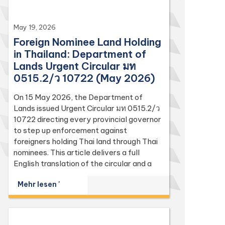
May 19, 2026
Foreign Nominee Land Holding
in Thailand: Department of
Lands Urgent Circular มท
0515.2/ว 10722 (May 2026)
On 15 May 2026, the Department of
Lands issued Urgent Circular มท 0515.2/ว
10722 directing every provincial governor
to step up enforcement against
foreigners holding Thai land through Thai
nominees. This article delivers a full
English translation of the circular and a
focused analysis of the Land Code
Mehr lesen '
(Sections 74, 86, 94, 96 bis, 97, 98, 111,
112, 113) and the Penal Code (Sections 137
and 267) it relies on, with the leading
Supreme Court (Dika) authorities including