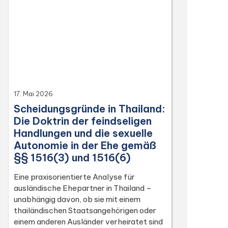
Dika 344/2511, Dika 1038/2538, Dika
6056/2539, Dika 6412/2560, Dika
2744/2562, and Dika 4048/2528.
17. Mai 2026
Scheidungsgründe in Thailand:
Die Doktrin der feindseligen
Handlungen und die sexuelle
Autonomie in der Ehe gemäß
§§ 1516(3) und 1516(6)
Eine praxisorientierte Analyse für
ausländische Ehepartner in Thailand –
unabhängig davon, ob sie mit einem
thailändischen Staatsangehörigen oder
einem anderen Ausländer verheiratet sind