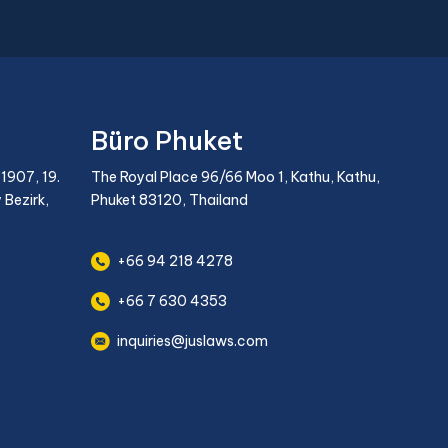
beiderseitiges Verschulden, eine nicht
registrierte ausländische Ehe,
Vermögensschutz sowie den
internationalen Umzug von Kindern.
Umfangreiche FAQ.
Büro Phuket
1907, 19.
The Royal Place 96/66 Moo 1, Kathu, Kathu,
 Bezirk,
Phuket 83120, Thailand
+66 94 218 4278
+66 7 630 4353
inquiries@juslaws.com