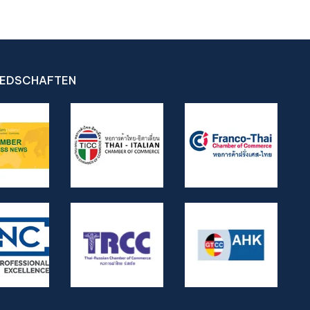
§ 1526 aus Dika 8803/2559, die Befugnis
des Gerichts zur Umdeutung des
Scheidungsgrundes aus Dika 820/2559,
bedingter Widerruf versus Verzeihung
gemäß § 1518 aus Dika 173/2540 und Dika
4104/2564, Kindesunterhalt von Amts
IEDSCHAFTEN
wegen gemäß § 1522 aus Dika
3494/2547, Ehegattenunterhalt gemäß
§ 1461 Absatz 2 aus Dika 272/2561, dem
Zeitpunkt des Inkrafttretens der
Unterhaltszahlung aus Dika 4532/2556
sowie der Schwere der Beleidigung aus
Dika 2092/2519 und Dika 4402/2558.
Konkrete Szenarien für ausländische
Ehepartner umfassen sexuelle Nötigung,
körperliche Gewalt, verbale Gewalt,
Verweigerung des Unterhalts, Vertreibung
aus der ehelichen Wohnung, eine
Liebesbeziehung mit einer anderen
Person, einen offen geführten getrennten
Haushalt, Verlassenwerden, Versöhnung,